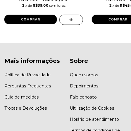
2
x de
R$39,00
sem juros
2
x de
R$45
COMPRAR
COMPRAR
Mais informações
Sobre
Política de Privacidade
Quem somos
Perguntas Frequentes
Depoimentos
Guia de medidas
Fale conosco
Trocas e Devoluções
Ultilização de Cookies
Horário de atendimento
Termos de condições de