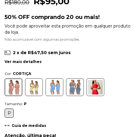
R$95,00
R$180,00
50% OFF comprando 20 ou mais!
Você pode aproveitar esta promoção em qualquer produto
da loja.
Não acumulável com algumas promoções
2
x de
R$47,50
sem juros
Ver mais detalhes
Cor:
CORTIÇA
Tamanho:
P
P
Guia de medidas
Atenção, última peça!