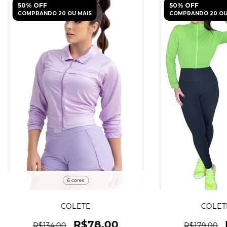
50% OFF
50% OFF
COMPRANDO 20 OU MAIS
COMPRANDO 20 OU
6 cores
COLETE
COLET
R$78,00
R$134,00
R$179,00