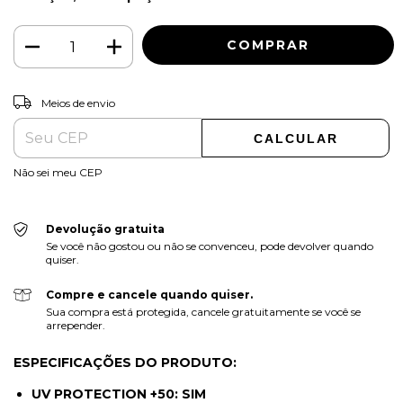
ALTERAR CEP
Entregas para o CEP:
Meios de envio
CALCULAR
Não sei meu CEP
Devolução gratuita
Se você não gostou ou não se convenceu, pode devolver quando
quiser.
Compre e cancele quando quiser.
Sua compra está protegida, cancele gratuitamente se você se
arrepender.
ESPECIFICAÇÕES DO PRODUTO:
UV PROTECTION +50: SIM