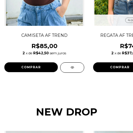
4 c
CAMISETA AF TREND
REGATA AF TR
R$85,00
R$7
2
x de
R$42,50
sem juros
2
x de
R$37
COMPRAR
COMPRAR
NEW DROP