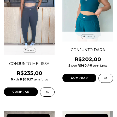
4 cores
CONJUNTO DARA
5 cores
R$202,00
CONJUNTO MELISSA
5
x de
R$40,40
sem juros
R$235,00
COMPRAR
6
x de
R$39,17
sem juros
COMPRAR