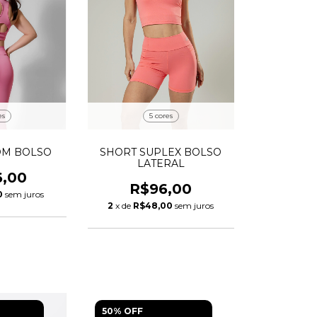
es
5 cores
OM BOLSO
SHORT SUPLEX BOLSO
LATERAL
6,00
R$96,00
0
sem juros
2
x de
R$48,00
sem juros
50% OFF