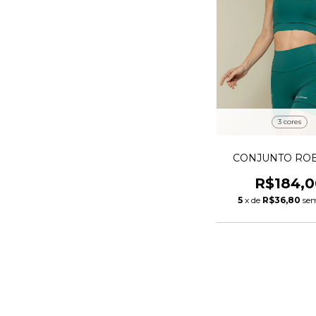
3 cores
CONJUNTO RO
R$184,0
5
x de
R$36,80
sem