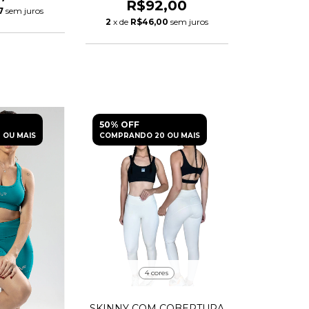
R$92,00
7
sem juros
2
x de
R$46,00
sem juros
50% OFF
 OU MAIS
COMPRANDO 20 OU MAIS
4 cores
SKINNY COM COBERTURA