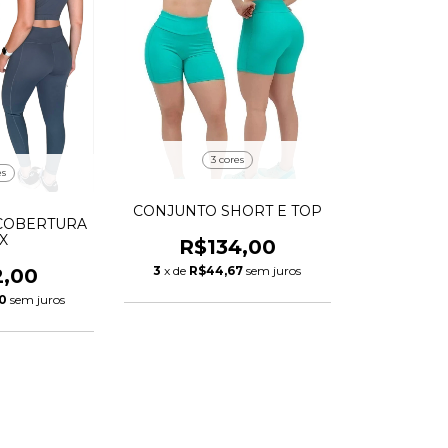
3 cores
es
CONJUNTO SHORT E TOP
COBERTURA
X
R$134,00
3
x de
R$44,67
sem juros
2,00
0
sem juros