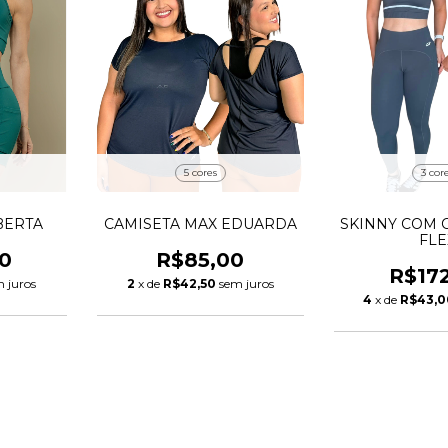
5 cores
3 cor
BERTA
CAMISETA MAX EDUARDA
SKINNY COM 
FLE
0
R$85,00
R$17
 juros
2
x de
R$42,50
sem juros
4
x de
R$43,0