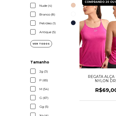
COMPRANDO 20 OU 
Nude (4)
Branco (8)
Petróleo (1)
Antique (5)
VER TODOS
Tamanho
2g (3)
REGATA ALÇA 
P (65)
NYLON DR
R$69,0
M (54)
G (67)
Gg (5)
Xg (4)