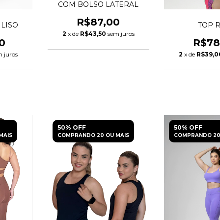
COM BOLSO LATERAL
R$87,00
 LISO
TOP 
2
x de
R$43,50
sem juros
0
R$78
 juros
2
x de
R$39,0
50% OFF
50% OFF
MAIS
COMPRANDO 20 OU MAIS
COMPRANDO 20