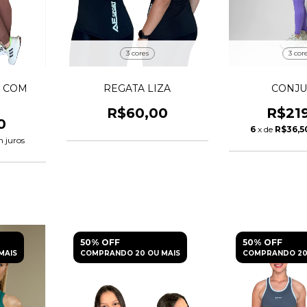
3 cor
3 cores
CONJ
R COM
REGATA LIZA
R$21
R$60,00
0
6
x de
R$36,5
 juros
50% OFF
50% OFF
MAIS
COMPRANDO 20 OU MAIS
COMPRANDO 20