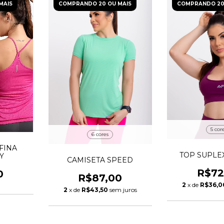
MAIS
COMPRANDO 20 OU MAIS
COMPRANDO 20
5 cor
6 cores
FINA
TOP SUPLE
Y
CAMISETA SPEED
R$72
0
R$87,00
2
x de
R$36,0
2
x de
R$43,50
sem juros