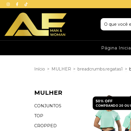
Página Inicia
Início
>
MULHER
>
breadcrumbs.regatas1
>
MULHER
50% OFF
CONJUNTOS
COMPRANDO 20 OU 
TOP
CROPPED