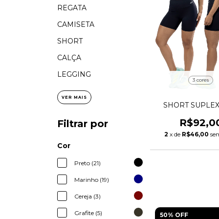
REGATA
CAMISETA
SHORT
CALÇA
LEGGING
3 cores
VER MAIS
SHORT SUPLEX
R$92,0
Filtrar por
2
x de
R$46,00
se
Cor
Preto (21)
Marinho (19)
Cereja (3)
Grafite (5)
50% OFF