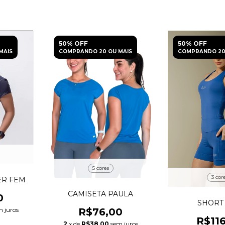
50% OFF
50% OFF
MAIS
COMPRANDO 20 OU MAIS
COMPRANDO 20
5 cores
3 cor
ER FEM
CAMISETA PAULA
0
SHORT
m juros
R$76,00
R$11
2
x de
R$38,00
sem juros