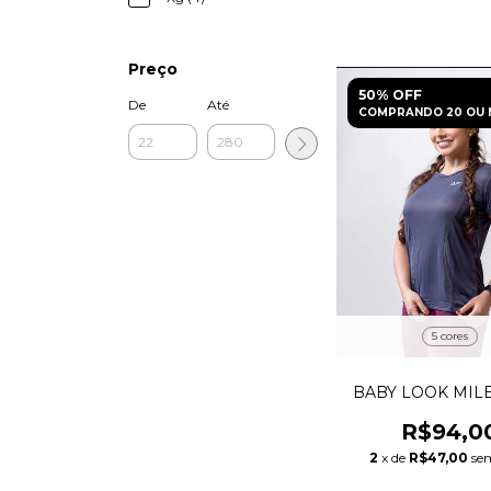
Preço
50% OFF
De
Até
COMPRANDO 20 OU 
5 cores
BABY LOOK MIL
R$94,0
2
x de
R$47,00
se