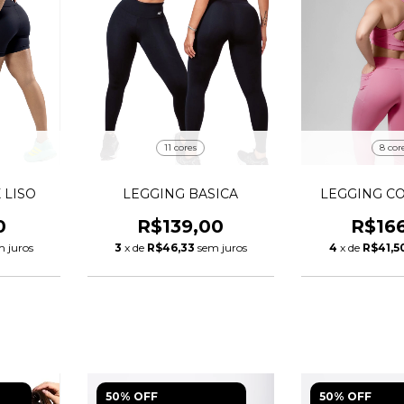
8 cor
11 cores
LEGGING C
 LISO
LEGGING BASICA
R$16
0
R$139,00
4
x de
R$41,5
m juros
3
x de
R$46,33
sem juros
50% OFF
50% OFF