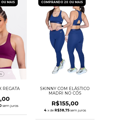
 OU MAIS
COMPRANDO 20 OU MAIS
es
X REGATA
SKINNY COM ELÁSTICO
MADRI NO CÓS
,00
R$155,00
0
sem juros
4
x de
R$38,75
sem juros