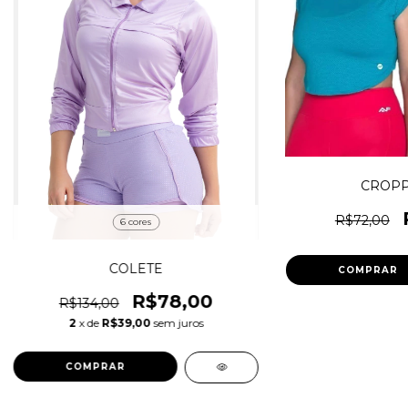
CROPP
R$72,00
6 cores
COLETE
COMPRAR
R$78,00
R$134,00
2
x de
R$39,00
sem juros
COMPRAR