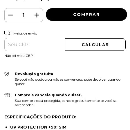
ALTERAR CEP
Entregas para o CEP:
Meios de envio
CALCULAR
Não sei meu CEP
Devolução gratuita
Se você não gostou ou não se convenceu, pode devolver quando
quiser.
Compre e cancele quando quiser.
Sua compra está protegida, cancele gratuitamente se você se
arrepender.
ESPECIFICAÇÕES DO PRODUTO:
UV PROTECTION +50: SIM