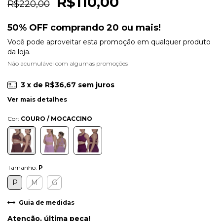
R$110,00
R$220,00
50% OFF comprando 20 ou mais!
Você pode aproveitar esta promoção em qualquer produto
da loja.
Não acumulável com algumas promoções
3
x de
R$36,67
sem juros
Ver mais detalhes
Cor:
COURO / MOCACCINO
Tamanho:
P
P
M
G
Guia de medidas
Atenção, última peça!