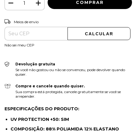
ALTERAR CEP
Entregas para o CEP:
Meios de envio
CALCULAR
Não sei meu CEP
Devolução gratuita
Se você não gostou ou não se convenceu, pode devolver quando
quiser.
Compre e cancele quando quiser.
Sua compra está protegida, cancele gratuitamente se você se
arrepender.
ESPECIFICAÇÕES DO PRODUTO:
UV PROTECTION +50: SIM
COMPOSIÇÃO: 88% POLIAMIDA 12% ELASTANO