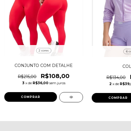
2 cores
6 c
CONJUNTO COM DETALHE
COL
R$108,00
R$215,00
R$134,00
3
x de
R$36,00
sem juros
2
x de
R$39
COMPRAR
COMPRAR